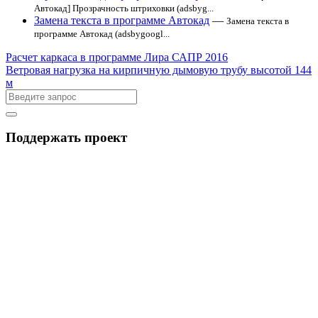
Автокад] Прозрачность штриховки (adsbyg...
Замена текста в программе Автокад
—
Замена текста в
программе Автокад (adsbygoogl...
Расчет каркаса в программе Лира САПР 2016
Ветровая нагрузка на кирпичную дымовую трубу высотой 144
м
Поддержать проект