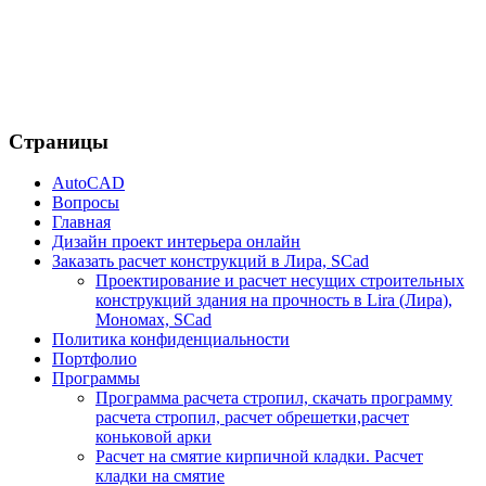
Страницы
AutoCAD
Вопросы
Главная
Дизайн проект интерьера онлайн
Заказать расчет конструкций в Лира, SCad
Проектирование и расчет несущих строительных
конструкций здания на прочность в Lira (Лира),
Мономах, SCad
Политика конфиденциальности
Портфолио
Программы
Программа расчета стропил, скачать программу
расчета стропил, расчет обрешетки,расчет
коньковой арки
Расчет на смятие кирпичной кладки. Расчет
кладки на смятие